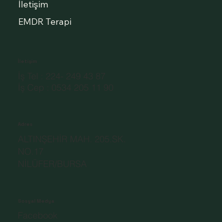
İletişim
EMDR Terapi
İletişim
İş Tel : 224- 249 43 87
İş Cep : 0534 205 11 90
Adres
ALTINŞEHİR MAH. 205.SK.
NO.17
NİLÜFER/BURSA
Sosyal Medya
Facebook