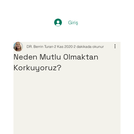
Giriş
DR. Berrin Turan
2 Kas 2020
2 dakikada okunur
Neden Mutlu Olmaktan
Korkuyoruz?