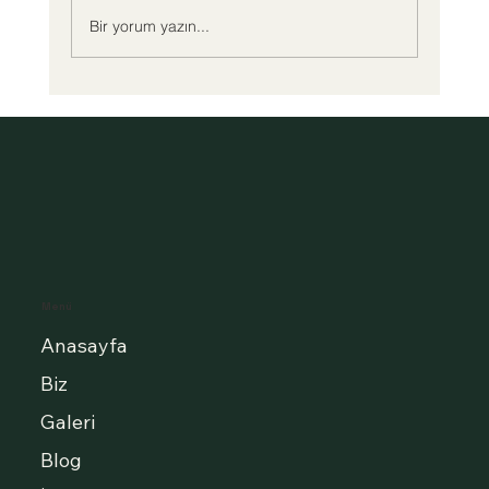
Bir yorum yazın...
ÇOCUK YETİŞTİRMEDE ANNE BABANIN
GÖREVLERİ ....
Menü
Anasayfa
Biz
Galeri
Blog