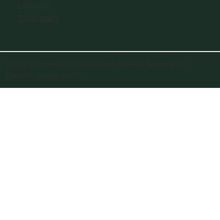
LinkedIn
Instagram
© 2023 birnefesbursa.Dr.Berrin TURAN Tüm Hakları
Saklıdır
pegionwix
™