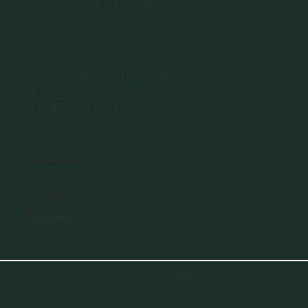
İş Cep : 0534 205 11 90
Adres
ALTINŞEHİR MAH. 205.SK.
NO.17
NİLÜFER/BURSA
Sosyal Medya
Facebook
LinkedIn
Instagram
© 2023 birnefesbursa.Dr.Berrin TURAN Tüm Hakları
Saklıdır
pegionwix
™