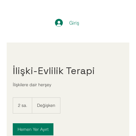
Giriş
İlişki-Evlilik Terapi
İlişkilere dair herşey
Değişken
2 sa.
2
Değişken
s
a
.
Hemen Yer Ayırt