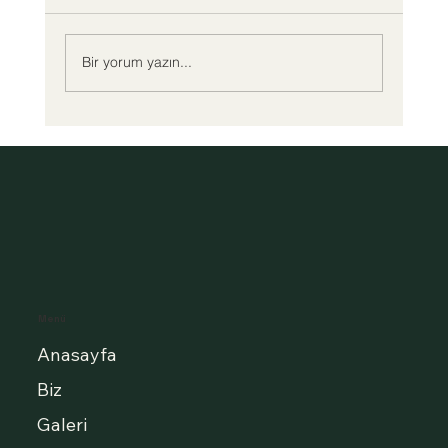
Bir yorum yazın...
ÇOCUK YETİŞTİRMEDE ANNE BABANIN
GÖREVLERİ ....
Menü
Anasayfa
Biz
Galeri