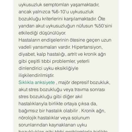
uykusuzluk semptomları yaşamaktadır, 
ancak yalnızca %6-10'u uykusuzluk 
bozukluğu kriterlerini karşılamaktadır. Öte 
yandan akut uykusuzluğun nüfusun %50'sini 
etkilediği düşünülüyor.
Hastaların endişelerinin ötesine geçen uzun 
vadeli yansımaları vardır. Hipertansiyon, 
diyabet, kalp hastalığı, artrit ve kronik ağrı 
gibi çeşitli tıbbi problemler, yeterli 
dinlendirici uyku eksikliğiyle 
ilişkilendirilmiştir.
Sıklıkla anksiyete
 , majör depresif bozukluk, 
akut stres bozukluğu veya travma sonrası 
stres bozukluğu gibi diğer akıl 
hastalıklarıyla birlikte ortaya çıksa da, 
bağımsız bir hastalık olabilir . Kronik ağrı, 
nörolojik hastalıklar veya solunum 
sorunlarından kaynaklanan uyku 
bozuklukları gibi tıbbi problemlerle birlikte 