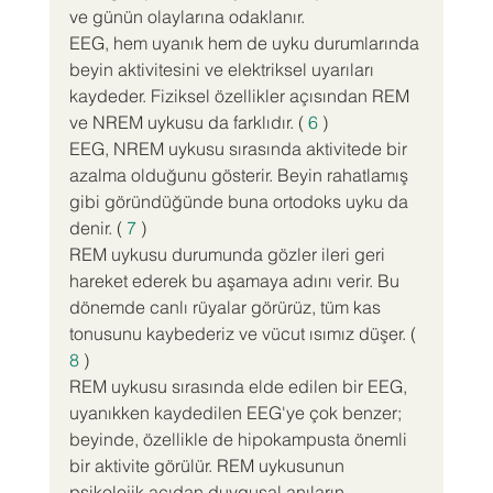
ve günün olaylarına odaklanır.
EEG, hem uyanık hem de uyku durumlarında 
beyin aktivitesini ve elektriksel uyarıları 
kaydeder. Fiziksel özellikler açısından REM 
ve NREM uykusu da farklıdır. ( 
6
 )
EEG, NREM uykusu sırasında aktivitede bir 
azalma olduğunu gösterir. Beyin rahatlamış 
gibi göründüğünde buna ortodoks uyku da 
denir. ( 
7
 )
REM uykusu durumunda gözler ileri geri 
hareket ederek bu aşamaya adını verir. Bu 
dönemde canlı rüyalar görürüz, tüm kas 
tonusunu kaybederiz ve vücut ısımız düşer. ( 
8
 )
REM uykusu sırasında elde edilen bir EEG, 
uyanıkken kaydedilen EEG'ye çok benzer; 
beyinde, özellikle de hipokampusta önemli 
bir aktivite görülür. REM uykusunun 
psikolojik açıdan duygusal anıların 