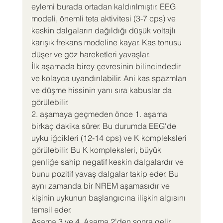
eylemi burada ortadan kaldırılmıştır. EEG 
modeli, önemli teta aktivitesi (3-7 cps) ve 
keskin dalgaların dağıldığı düşük voltajlı 
karışık frekans modeline kayar. Kas tonusu 
düşer ve göz hareketleri yavaşlar.
İlk aşamada birey çevresinin bilincindedir 
ve kolayca uyandırılabilir. Ani kas spazmları 
ve düşme hissinin yanı sıra kabuslar da 
görülebilir.
2. aşamaya geçmeden önce 1. aşama 
birkaç dakika sürer. Bu durumda EEG'de 
uyku iğcikleri (12-14 cps) ve K kompleksleri 
görülebilir. Bu K kompleksleri, büyük 
genliğe sahip negatif keskin dalgalardır ve 
bunu pozitif yavaş dalgalar takip eder. Bu 
aynı zamanda bir NREM aşamasıdır ve 
kişinin uykunun başlangıcına ilişkin algısını 
temsil eder.
Aşama 3 ve 4, Aşama 2'den sonra gelir. 