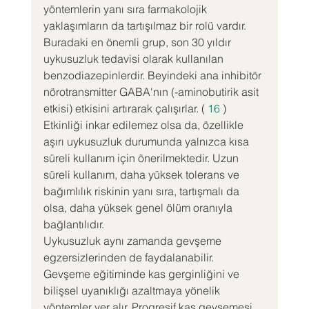
yöntemlerin yanı sıra farmakolojik 
yaklaşımların da tartışılmaz bir rolü vardır. 
Buradaki en önemli grup, son 30 yıldır 
uykusuzluk tedavisi olarak kullanılan 
benzodiazepinlerdir. Beyindeki ana inhibitör 
nörotransmitter GABA'nın (-aminobutirik asit 
etkisi) etkisini artırarak çalışırlar. ( 
16
 )
Etkinliği inkar edilemez olsa da, özellikle 
aşırı uykusuzluk durumunda yalnızca kısa 
süreli kullanım için önerilmektedir. Uzun 
süreli kullanım, daha yüksek tolerans ve 
bağımlılık riskinin yanı sıra, tartışmalı da 
olsa, daha yüksek genel ölüm oranıyla 
bağlantılıdır.
Uykusuzluk aynı zamanda gevşeme 
egzersizlerinden de faydalanabilir. 
Gevşeme eğitiminde kas gerginliğini ve 
bilişsel uyanıklığı azaltmaya yönelik 
yöntemler yer alır. Progresif kas gevşemesi, 