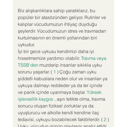
Biz alışkanlıklara sahip yaratıklarız, bu 
popüler bir atasözünden geliyor. Rutinler ve 
kalıplar vücudumuzun ihtiyaç duyduğu 
şeylerdir. Vücudumuzun stres ve travmadan 
kurtulmasının en önemli yollarından biri 
uykudur.
İyi bir gece uykusu kendimizi daha iyi 
hissetmemize yardımcı olabilir. 
Travma veya 
TSSB'den
 muzdarip insanlar sıklıkla uyku 
sorunu yaşarlar. ( 
1
 ) Çoğu zaman uyku 
şiddetli kabuslara neden olur ve insanları ya 
uykuya dalmayı reddeder ya da ter içinde 
ve panik içinde uyanmaya başlar. 
Yüksek 
işlevsellik kaygısı
 , aşırı tetikte olma, travma 
sonucu oluşan fiziksel zorluklar ya da 
uyuşturucu ve alkolle kendi kendine ilaç 
tedavisi, uykuyu bozabilecek faktörlerdir. ( 
2
 )
Uyku, vücudun günün olaylarını analiz ettiği 