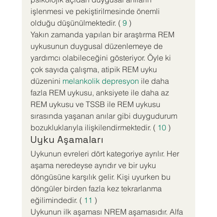
işlenmesi ve pekiştirilmesinde önemli 
olduğu düşünülmektedir. ( 
9
 )
Yakın zamanda yapılan bir araştırma REM 
uykusunun duygusal düzenlemeye de 
yardımcı olabileceğini gösteriyor. Öyle ki 
çok sayıda çalışma, atipik REM uyku 
düzenini 
melankolik depresyon
 ile daha 
fazla REM uykusu, anksiyete ile daha az 
REM uykusu ve TSSB ile REM uykusu 
sırasında yaşanan anılar gibi duygudurum 
bozukluklarıyla ilişkilendirmektedir. ( 
10
 )
Uyku Aşamaları
Uykunun evreleri dört kategoriye ayrılır. Her 
aşama neredeyse ayrıdır ve bir uyku 
döngüsüne karşılık gelir. Kişi uyurken bu 
döngüler birden fazla kez tekrarlanma 
eğilimindedir. ( 
11
 )
Uykunun ilk aşaması NREM aşamasıdır. Alfa 