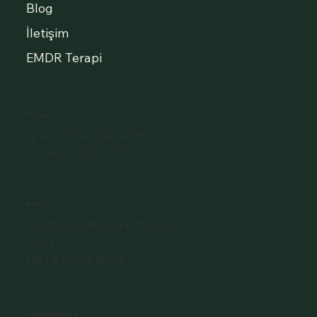
Blog
İletişim
EMDR Terapi
İletişim
İş Tel : 224- 249 43 87
İş Cep : 0534 205 11 90
Adres
ALTINŞEHİR MAH. 205.SK.
NO.17
NİLÜFER/BURSA
Sosyal Medya