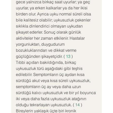
gece yalnızca birkaç saat uyurlar; ya geç 
uyurlar, ya erken kalkarlar ya da her ikisi 
birden olur. Ayrıca uyku normal süreli olsa 
bile kalitesiz olabilir; uykusuzluk çekenler 
sıklıkla dinlendirici olmayan uykudan 
şikayet ederler. Sonuç olarak günlük 
aktiviteler her zaman etkilenir. Hastalar 
yorgunluktan, duygudurum 
bozukluklarından ve dikkat verme 
güçlüğünden şikayetçidir. ( 
13
 )
Tıbbi açıdan bakıldığında, birkaç 
uykusuzluk türü aşağıdaki gibi teşhis 
edilebilir. Semptomların üç aydan kısa 
sürdüğü akut veya kısa süreli uykusuzluk, 
semptomların üç ay veya daha uzun 
sürdüğü kalıcı uykusuzluk ve bir yıl boyunca 
iki veya daha fazla uykusuzluk atağının 
olduğu tekrarlayan uykusuzluk. ( 
14
 )
Bireylerin yaklaşık üçte biri kronik 