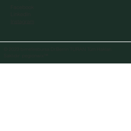
Facebook
LinkedIn
Instagram
© 2023 birnefesbursa.Dr.Berrin TURAN Tüm Hakları
Saklıdır
pegionwix
™