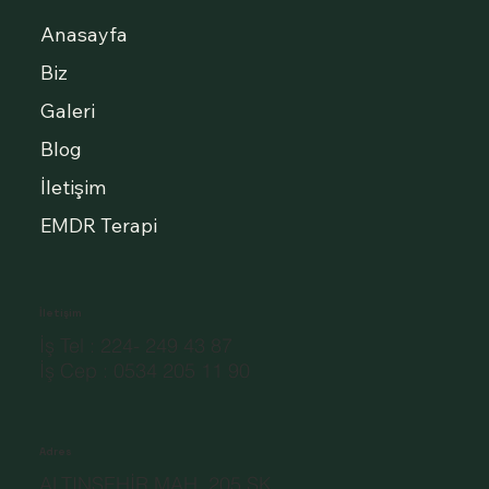
Anasayfa
Biz
Galeri
Blog
İletişim
EMDR Terapi
İletişim
İş Tel : 224- 249 43 87
İş Cep : 0534 205 11 90
Adres
ALTINŞEHİR MAH. 205.SK.