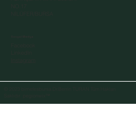
NO.17
NİLÜFER/BURSA
Sosyal Medya
Facebook
LinkedIn
Instagram
© 2023 birnefesbursa.Dr.Berrin TURAN Tüm Hakları
Saklıdır
pegionwix
™