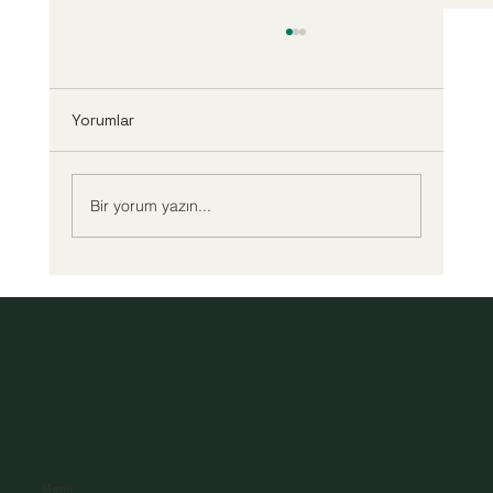
Yorumlar
Bir yorum yazın...
ÇOCUK YETİŞTİRMEDE ANNE BABANIN
GÖREVLERİ ....
Menü