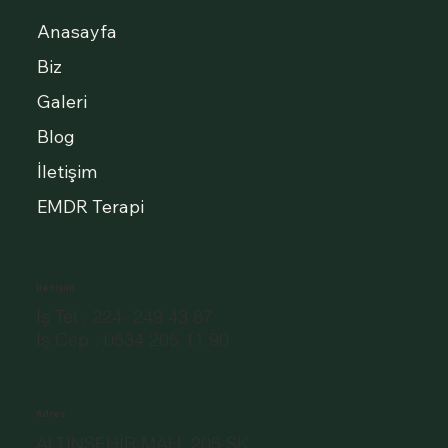
Anasayfa
Biz
Galeri
Blog
İletişim
EMDR Terapi
İletişim
İş Tel : 224- 249 43 87
İş Cep : 0534 205 11 90
Adres
ALTINŞEHİR MAH. 205.SK.