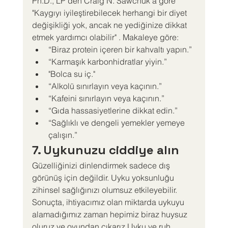
Ph.D., LP'den Craig N. Sawchuk'a göre 
"Kaygıyı iyileştirebilecek herhangi bir diyet 
değişikliği yok, ancak ne yediğinize dikkat 
etmek yardımcı olabilir" . Makaleye göre:
“Biraz protein içeren bir kahvaltı yapın.”
“Karmaşık karbonhidratlar yiyin.”
"Bolca su iç."
“Alkolü sınırlayın veya kaçının.”
“Kafeini sınırlayın veya kaçının.”
“Gıda hassasiyetlerine dikkat edin.”
“Sağlıklı ve dengeli yemekler yemeye 
çalışın.”
7. Uykunuzu ciddiye alın
Güzelliğinizi dinlendirmek sadece dış 
görünüş için değildir. Uyku yoksunluğu 
zihinsel sağlığınızı olumsuz etkileyebilir. 
Sonuçta, ihtiyacımız olan miktarda uykuyu 
alamadığımız zaman hepimiz biraz huysuz 
oluruz ve oyundan çıkarız.Uyku ve ruh 