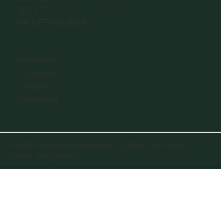
NO.17
NİLÜFER/BURSA
Sosyal Medya
Facebook
LinkedIn
Instagram
© 2023 birnefesbursa.Dr.Berrin TURAN Tüm Hakları
Saklıdır
pegionwix
™