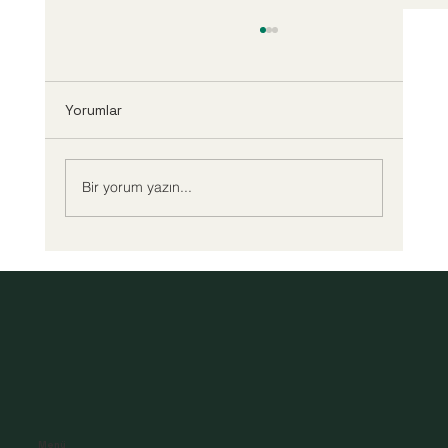
Yorumlar
Bir yorum yazın...
ÇOCUK YETİŞTİRMEDE ANNE BABANIN
GÖREVLERİ ....
Menü