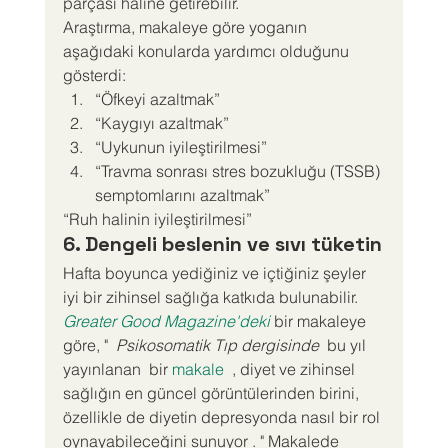
parçası haline getirebilir.
Araştırma, makaleye göre yoganın 
aşağıdaki konularda yardımcı olduğunu 
gösterdi:
“Öfkeyi azaltmak”
“Kaygıyı azaltmak”
“Uykunun iyileştirilmesi”
“Travma sonrası stres bozukluğu (TSSB) 
semptomlarını azaltmak”
“Ruh halinin iyileştirilmesi”
6. Dengeli beslenin ve sıvı tüketin
Hafta boyunca yediğiniz ve içtiğiniz şeyler 
iyi bir zihinsel sağlığa katkıda bulunabilir.
Greater Good Magazine'deki
 bir makaleye 
göre, "  
Psikosomatik Tıp dergisinde
  bu yıl 
yayınlanan  bir 
makale
  , diyet ve zihinsel 
sağlığın en güncel görüntülerinden birini, 
özellikle de diyetin depresyonda nasıl bir rol 
oynayabileceğini sunuyor . " Makalede 