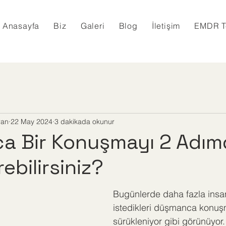
Anasayfa
Biz
Galeri
Blog
İletişim
EMDR T
ran
22 May 2024
3 dakikada okunur
a Bir Konuşmayı 2 Adım
rebilirsiniz?
Bugünlerde daha fazla insa
istedikleri düşmanca konuş
sürükleniyor gibi görünüyor.