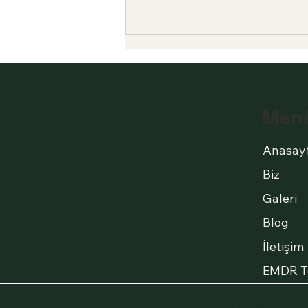
BOŞANMA EVRESİNDE
EBEVEYN LER ÇOCUKLARI
NASIL YÖNETMELİ??
Men
Anasay
Biz
Galeri
Blog
İletişim
EMDR T