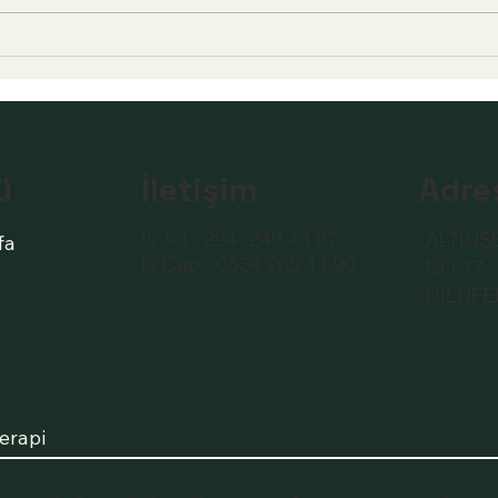
ÇOCUK YETİŞTİRMEDE ANNE
Dopa
BABANIN GÖREVLERİ ....
Seviy
İletişim
ü
Adre
İş Tel : 224- 249 43 87
ALTINŞ
fa
İş Cep : 0534 205 11 90
NO.17
NİLÜFE
erapi