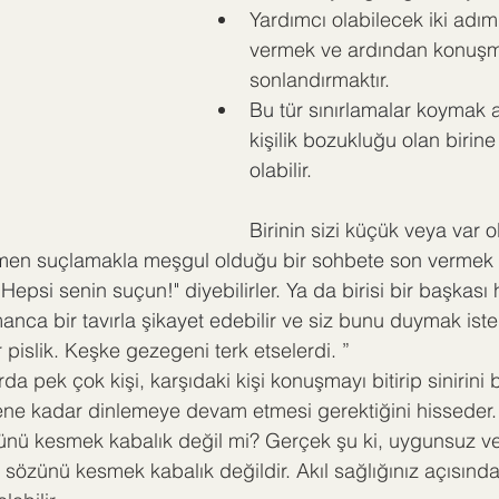
Yardımcı olabilecek iki adım,
vermek ve ardından konuşm
sonlandırmaktır.
Bu tür sınırlamalar koymak
kişilik bozukluğu olan birine
olabilir.
Birinin sizi küçük veya var 
men suçlamakla meşgul olduğu bir sohbete son vermek al
Hepsi senin suçun!" diyebilirler. Ya da birisi bir başkası
ca bir tavırla şikayet edebili
r ve siz bunu duymak iste
 pislik. Keşke gezegeni terk etselerdi. ”
da pek çok kişi, karşıdaki kişi konuşmayı bitirip sinirini
ene kadar dinlemeye devam etmesi gerektiğini hisseder. 
nü kesmek kabalık değil mi? Gerçek şu ki, uygunsuz ve
 sözünü kesmek kabalık değildir. Akıl sağlığınız açısın