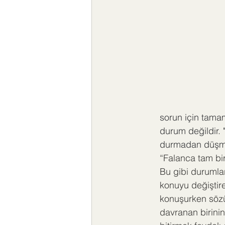
sorun için tama
durum değildir. "
durmadan düşman
“Falanca tam bir
Bu gibi durumlar
konuyu değiştir
konuşurken sözü
davranan birinin