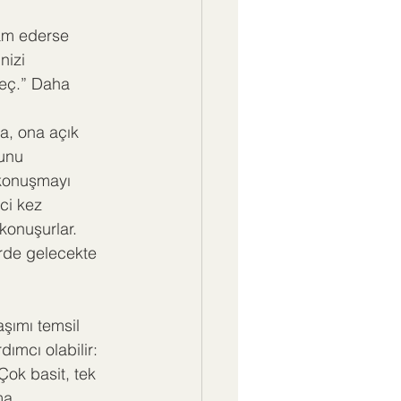
am ederse 
nizi 
eç.” Daha 
a, ona açık 
unu 
 konuşmayı 
ci kez 
konuşurlar. 
irde gelecekte 
aşımı temsil 
ımcı olabilir: 
ok basit, tek 
ma 