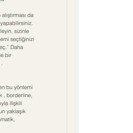
alıştırması da 
yapabilirsiniz. 
eyin, sizinle 
mi seçtiğinizi 
eç.” Daha 
e bir 
 .
en bu yöntemi 
ik , borderline,
la ilişkili 
un yaklaşık 
amatik, 