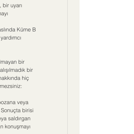
 bir uyarı 
ayı 
 aslında Küme B 
 yardımcı 
olmayan bir 
ışılmadık bir 
 hakkında hiç 
mezsiniz: 
 bozana veya 
Sonuçta birisi 
ya saldırgan 
dan konuşmayı 