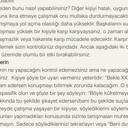
labilir. 
den bunu nasıl yapabilirsiniz? Diğer kişiyi hatalı, uygu
una ikna etmeye çalışmak onu mutlaka durdurmayacaktır
artışmaya yol açma olasılığı daha yüksektir. Başkalarını s
ışması yüksek bir kişiyle karşı karşıyaysanız, o zaman a
aşmazlık veya hakarete karşı mücadele edecektir. Karşın
emek sizin kontrolünüz dışındadır. Ancak aşağıdaki iki b
üzerinde olumlu bir etki bırakabilirsiniz:
erin
şinin ne yapacağını kontrol edemezsiniz ama ne yapacağı
iniz
 . Kişiye şöyle bir uyarı vermeniz yeterlidir: “Bekle X
 edersen konuşmayı bitirmek zorunda kalacağım. O si
spesifik olun ve şöyle bir şey söyleyin: “Böyle küfretme
kında bu şekilde şikayet edersen/beni bu şekilde suç
eyde çatışma yaşayan bir kişiyse, söylediklerini söyle
unları yapmadıkları konusunda sizinle tartışmaları muhte
mayın. Sadece söylediklerinizi tekrarlayın veya “Beni d