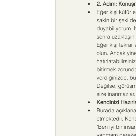
2. Adım: Konuşm
Eğer kişi küfür
sakin bir şekild
duyabiliyorum. 
sonra uzaklaşın 
Eğer kişi tekrar
olun. Ancak yin
hatırlatabilirs
bitirmek zorunda
verdiğinizde, bu
Değilse, görüşme
size inanmazlar.
Kendinizi Hazırl
Burada açıklanan
etmektedir. Kend
"Ben iyi bir ins
yapmam gereken 